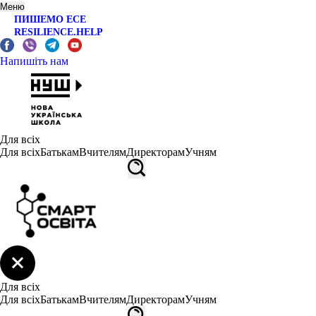
Меню
ПИШЕМО ЕСЕ
RESILIENCE.HELP
Напишіть нам
Для всіх
Для всіх
Батькам
Вчителям
Директорам
Учням
Для всіх
Для всіх
Батькам
Вчителям
Директорам
Учням