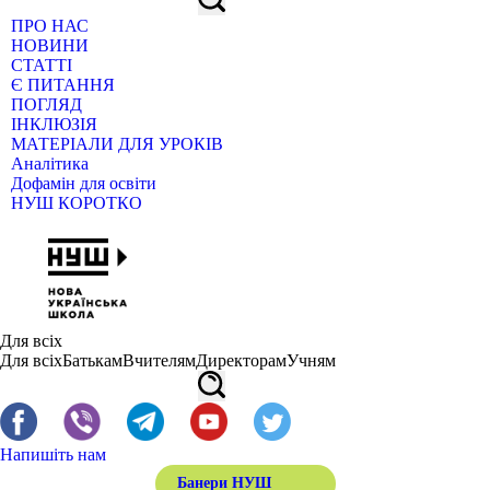
ПРО НАС
НОВИНИ
СТАТТІ
Є ПИТАННЯ
ПОГЛЯД
ІНКЛЮЗІЯ
МАТЕРІАЛИ ДЛЯ УРОКІВ
Аналітика
Дофамін для освіти
НУШ КОРОТКО
Для всіх
Для всіх
Батькам
Вчителям
Директорам
Учням
Напишіть нам
Банери НУШ