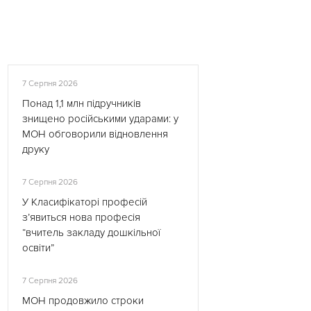
7 Серпня 2026
Понад 1,1 млн підручників
знищено російськими ударами: у
МОН обговорили відновлення
друку
7 Серпня 2026
У Класифікаторі професій
з’явиться нова професія
“вчитель закладу дошкільної
освіти”
7 Серпня 2026
МОН продовжило строки