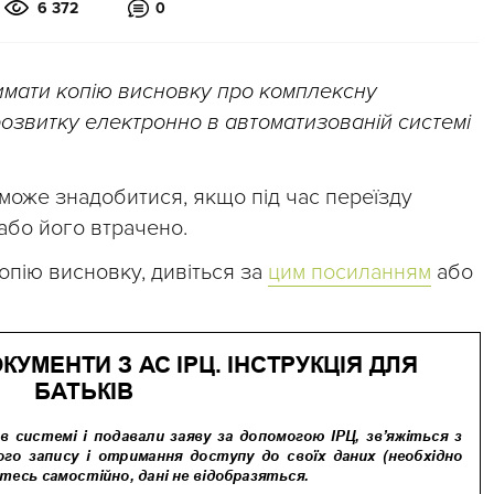
6 372
0
имати копію висновку про комплексну
розвитку електронно в автоматизованій системі
я може знадобитися, якщо під час переїзду
або його втрачено.
копію висновку, дивіться за
цим посиланням
або