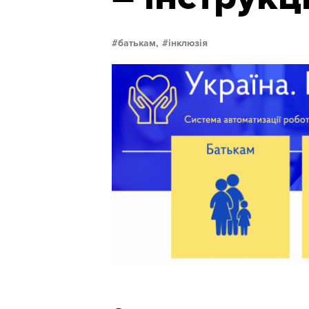
батькам,
інклюзія