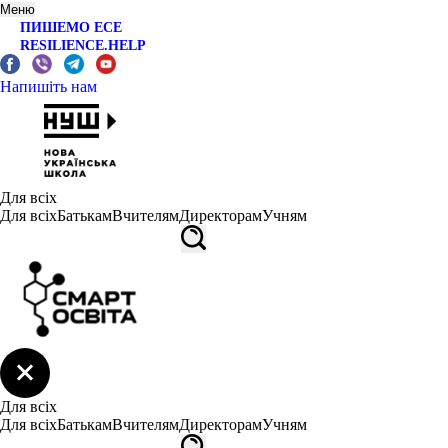
Меню
ПИШЕМО ЕСЕ
RESILIENCE.HELP
Напишіть нам
Для всіх
Для всіх
Батькам
Вчителям
Директорам
Учням
Для всіх
Для всіх
Батькам
Вчителям
Директорам
Учням