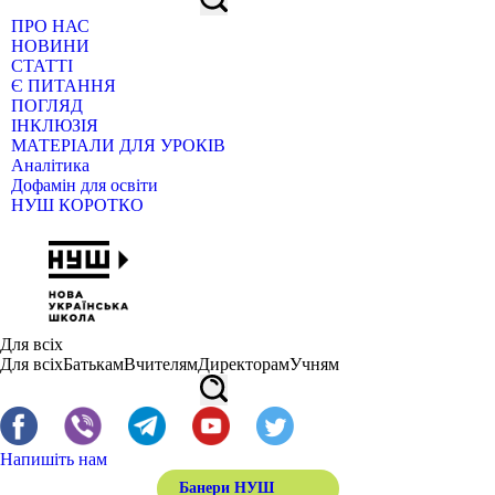
ПРО НАС
НОВИНИ
СТАТТІ
Є ПИТАННЯ
ПОГЛЯД
ІНКЛЮЗІЯ
МАТЕРІАЛИ ДЛЯ УРОКІВ
Аналітика
Дофамін для освіти
НУШ КОРОТКО
Для всіх
Для всіх
Батькам
Вчителям
Директорам
Учням
Напишіть нам
Банери НУШ