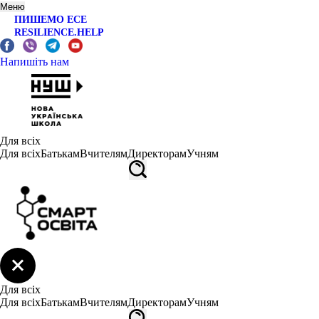
Меню
ПИШЕМО ЕСЕ
RESILIENCE.HELP
Напишіть нам
Для всіх
Для всіх
Батькам
Вчителям
Директорам
Учням
Для всіх
Для всіх
Батькам
Вчителям
Директорам
Учням