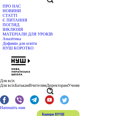
ПРО НАС
НОВИНИ
СТАТТІ
Є ПИТАННЯ
ПОГЛЯД
ІНКЛЮЗІЯ
МАТЕРІАЛИ ДЛЯ УРОКІВ
Аналітика
Дофамін для освіти
НУШ КОРОТКО
Для всіх
Для всіх
Батькам
Вчителям
Директорам
Учням
Напишіть нам
Банери НУШ