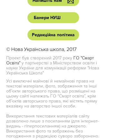
Напишіть нам
Банери НУШ
Редакційна політика
© Нова Українська школа, 2017
Проект був створений 2017 року
ГО "Смарт
Освіта"
у партнерстві з Міністерством освіти і
науки України для комунікації реформи "Нова
Українська Школа"
Усі виключні майнові й немайнові права на
текстові матеріали, фото, зображення та інші
об’єкти авторського права, що розміщені на
цьому сайті належать ГО “Смарт освіта”, крім
об’єктів авторського права, які містять пряму
вказівку на авторство іншої особи.
Використання текстових матеріалів сайту
дозволено лише з посиланням (для інтернет-
видань - гіперпосиланням) на джерело.
Використання фото та зображень без
погодження з редакцією суворо заборонено.