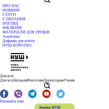
ПРО НАС
НОВИНИ
СТАТТІ
Є ПИТАННЯ
ПОГЛЯД
ІНКЛЮЗІЯ
МАТЕРІАЛИ ДЛЯ УРОКІВ
Аналітика
Дофамін для освіти
НУШ КОРОТКО
Для всіх
Для всіх
Батькам
Вчителям
Директорам
Учням
Напишіть нам
Банери НУШ