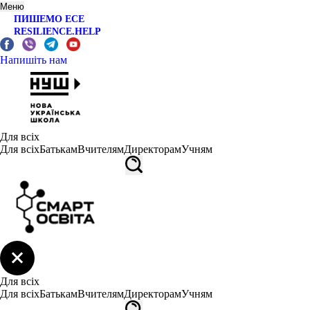
Меню
ПИШЕМО ЕСЕ
RESILIENCE.HELP
Напишіть нам
Для всіх
Для всіх
Батькам
Вчителям
Директорам
Учням
Для всіх
Для всіх
Батькам
Вчителям
Директорам
Учням