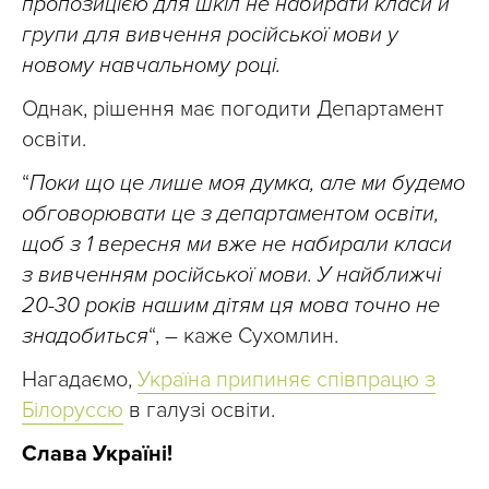
пропозицією для шкіл не набирати класи й
групи для вивчення російської мови у
новому навчальному році.
Однак, рішення має погодити Департамент
освіти.
“
Поки що це лише моя думка, але ми будемо
обговорювати це з департаментом освіти,
щоб з 1 вересня ми вже не набирали класи
з вивченням російської мови.
У найближчі
20-30 років нашим дітям ця мова точно не
знадобиться
“, – каже Сухомлин.
Нагадаємо,
Україна припиняє співпрацю з
Білоруссю
в галузі освіти.
Слава Україні!