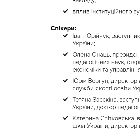
закладу;
вплив інституційного ау
Спікери:
Іван Юрійчук, заступни
України;
Олена Онаць, президент 
педагогічних наук, стар
економіки та управління
Юрій Вергун, директор 
служби якості освіти Ук
Тетяна Засєкіна, засту
України, доктор педагог
Катерина Спітковська, в
шкіл України, директор 