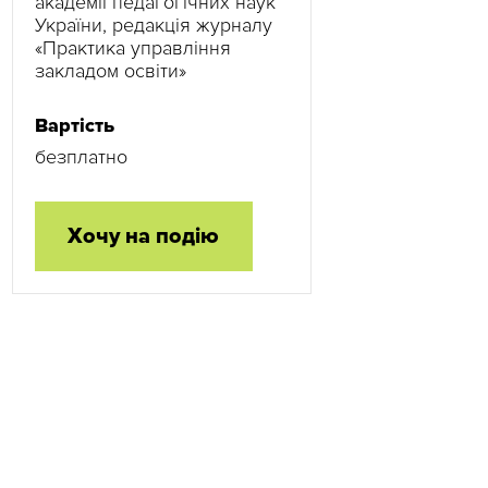
академії педагогічних наук
України, редакція журналу
«Практика управління
закладом освіти»
Вартість
безплатно
Хочу на подію