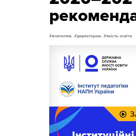
рекоменда
вчителям,
директорам,
якість освіти