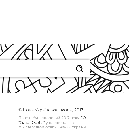
© Нова Українська школа, 2017
Проект був створений 2017 року
ГО
"Смарт Освіта"
у партнерстві з
Міністерством освіти і науки України