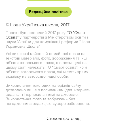
Редакційна політика
© Нова Українська школа, 2017
Проект був створений 2017 року
ГО "Смарт
Освіта"
у партнерстві з Міністерством освіти і
науки України для комунікації реформи "Нова
Українська Школа"
Усі виключні майнові й немайнові права на
текстові матеріали, фото, зображення та інші
об’єкти авторського права, що розміщені на
цьому сайті належать ГО “Смарт освіта”, крім
об’єктів авторського права, які містять пряму
вказівку на авторство іншої особи.
Використання текстових матеріалів сайту
дозволено лише з посиланням (для інтернет-
видань - гіперпосиланням) на джерело.
Використання фото та зображень без
погодження з редакцією суворо заборонено.
Стокові фото від