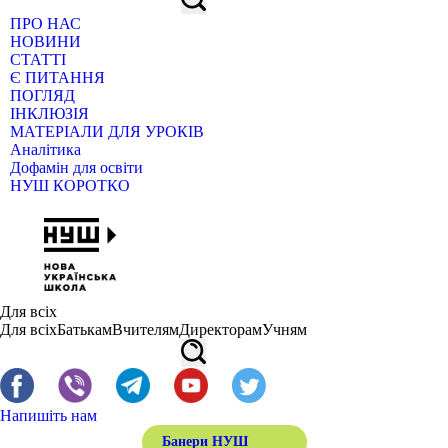
ПРО НАС
НОВИНИ
СТАТТІ
Є ПИТАННЯ
ПОГЛЯД
ІНКЛЮЗІЯ
МАТЕРІАЛИ ДЛЯ УРОКІВ
Аналітика
Дофамін для освіти
НУШ КОРОТКО
Для всіх
Для всіх
Батькам
Вчителям
Директорам
Учням
Напишіть нам
Банери НУШ