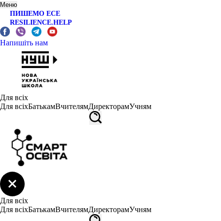
Меню
ПИШЕМО ЕСЕ
RESILIENCE.HELP
Напишіть нам
Для всіх
Для всіх
Батькам
Вчителям
Директорам
Учням
Для всіх
Для всіх
Батькам
Вчителям
Директорам
Учням