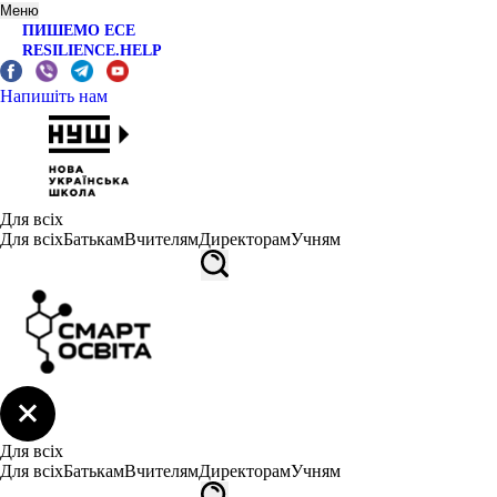
Меню
ПИШЕМО ЕСЕ
RESILIENCE.HELP
Напишіть нам
Для всіх
Для всіх
Батькам
Вчителям
Директорам
Учням
Для всіх
Для всіх
Батькам
Вчителям
Директорам
Учням