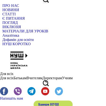
ПРО НАС
НОВИНИ
СТАТТІ
Є ПИТАННЯ
ПОГЛЯД
ІНКЛЮЗІЯ
МАТЕРІАЛИ ДЛЯ УРОКІВ
Аналітика
Дофамін для освіти
НУШ КОРОТКО
Для всіх
Для всіх
Батькам
Вчителям
Директорам
Учням
Напишіть нам
Банери НУШ