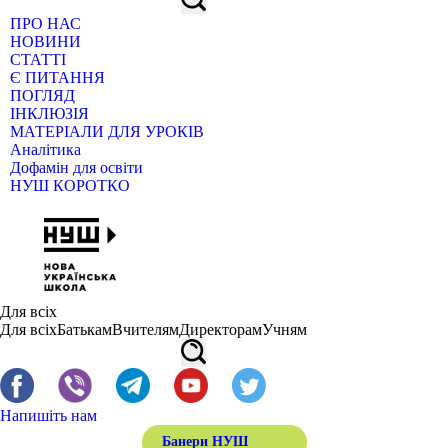
ПРО НАС
НОВИНИ
СТАТТІ
Є ПИТАННЯ
ПОГЛЯД
ІНКЛЮЗІЯ
МАТЕРІАЛИ ДЛЯ УРОКІВ
Аналітика
Дофамін для освіти
НУШ КОРОТКО
Для всіх
Для всіх
Батькам
Вчителям
Директорам
Учням
Напишіть нам
Банери НУШ