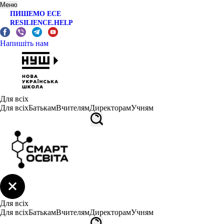
Меню
ПИШЕМО ЕСЕ
RESILIENCE.HELP
Напишіть нам
Для всіх
Для всіх
Батькам
Вчителям
Директорам
Учням
Для всіх
Для всіх
Батькам
Вчителям
Директорам
Учням