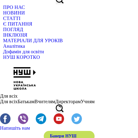
ПРО НАС
НОВИНИ
СТАТТІ
Є ПИТАННЯ
ПОГЛЯД
ІНКЛЮЗІЯ
МАТЕРІАЛИ ДЛЯ УРОКІВ
Аналітика
Дофамін для освіти
НУШ КОРОТКО
Для всіх
Для всіх
Батькам
Вчителям
Директорам
Учням
Напишіть нам
Банери НУШ