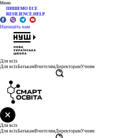
Меню
ПИШЕМО ЕСЕ
RESILIENCE.HELP
Напишіть нам
Для всіх
Для всіх
Батькам
Вчителям
Директорам
Учням
Для всіх
Для всіх
Батькам
Вчителям
Директорам
Учням