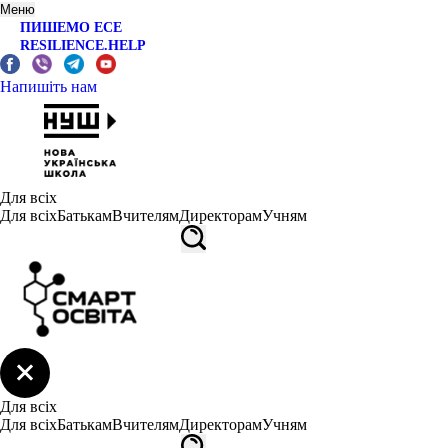
Меню
ПИШЕМО ЕСЕ
RESILIENCE.HELP
Напишіть нам
Для всіх
Для всіх
Батькам
Вчителям
Директорам
Учням
Для всіх
Для всіх
Батькам
Вчителям
Директорам
Учням