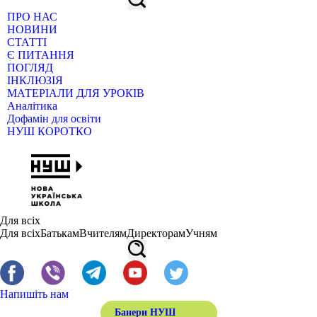
ПРО НАС
НОВИНИ
СТАТТІ
Є ПИТАННЯ
ПОГЛЯД
ІНКЛЮЗІЯ
МАТЕРІАЛИ ДЛЯ УРОКІВ
Аналітика
Дофамін для освіти
НУШ КОРОТКО
Для всіх
Для всіх
Батькам
Вчителям
Директорам
Учням
Напишіть нам
Банери НУШ