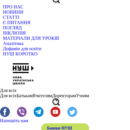
ПРО НАС
НОВИНИ
СТАТТІ
Є ПИТАННЯ
ПОГЛЯД
ІНКЛЮЗІЯ
МАТЕРІАЛИ ДЛЯ УРОКІВ
Аналітика
Дофамін для освіти
НУШ КОРОТКО
Для всіх
Для всіх
Батькам
Вчителям
Директорам
Учням
Напишіть нам
Банери НУШ