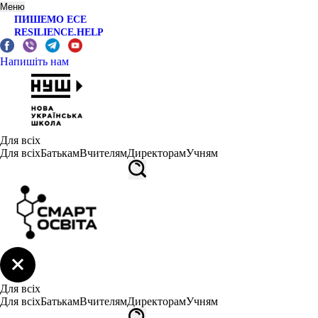
Меню
ПИШЕМО ЕСЕ
RESILIENCE.HELP
Напишіть нам
Для всіх
Для всіх
Батькам
Вчителям
Директорам
Учням
Для всіх
Для всіх
Батькам
Вчителям
Директорам
Учням