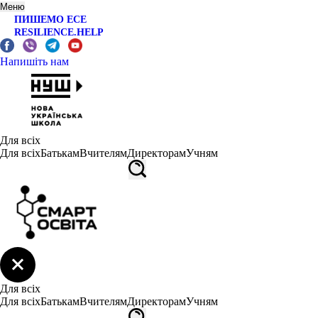
Меню
ПИШЕМО ЕСЕ
RESILIENCE.HELP
Напишіть нам
Для всіх
Для всіх
Батькам
Вчителям
Директорам
Учням
Для всіх
Для всіх
Батькам
Вчителям
Директорам
Учням