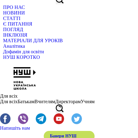
ПРО НАС
НОВИНИ
СТАТТІ
Є ПИТАННЯ
ПОГЛЯД
ІНКЛЮЗІЯ
МАТЕРІАЛИ ДЛЯ УРОКІВ
Аналітика
Дофамін для освіти
НУШ КОРОТКО
Для всіх
Для всіх
Батькам
Вчителям
Директорам
Учням
Напишіть нам
Банери НУШ