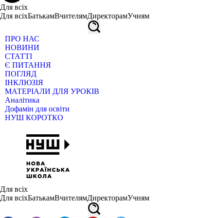
Для всіх
Для всіх
Батькам
Вчителям
Директорам
Учням
ПРО НАС
НОВИНИ
СТАТТІ
Є ПИТАННЯ
ПОГЛЯД
ІНКЛЮЗІЯ
МАТЕРІАЛИ ДЛЯ УРОКІВ
Аналітика
Дофамін для освіти
НУШ КОРОТКО
Для всіх
Для всіх
Батькам
Вчителям
Директорам
Учням