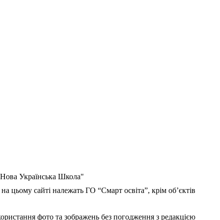
 "Нова Українська Школа"
 на цьому сайті належать ГО “Смарт освіта”, крім об’єктів
користання фото та зображень без погодження з редакцією