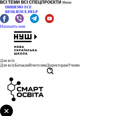
ВСІ ТЕМИ
ВСІ СПЕЦПРОЄКТИ
Меню
ПИШЕМО ЕСЕ
RESILIENCE.HELP
Напишіть нам
Для всіх
Для всіх
Батькам
Вчителям
Директорам
Учням