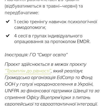
(відбуватиметься в травні–червні) та
передбачатиме:
1 сесію тренінгу навичок психологічної
самодопомоги;
4 сесії в групах індивідуального
опрацювання за протоколом EMDR.
Ілюстрація: ГО “Смарт освіта”
Проєкт здійснюється в межах проєкту
“Трамплін до рівності”
, який реалізує
Громадська організація EdCamp та Фонд
ООН у галузі народонаселення в Україні,
UNFPA за фінансової підтримки Швеції та за
сприяння Офісу Віцепрем’єрки з питань
європейської та євроатлантичної інтеграції.