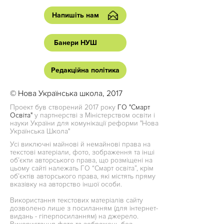
Напишіть нам
Банери НУШ
Редакційна політика
© Нова Українська школа, 2017
Проект був створений 2017 року
ГО "Смарт
Освіта"
у партнерстві з Міністерством освіти і
науки України для комунікації реформи "Нова
Українська Школа"
Усі виключні майнові й немайнові права на
текстові матеріали, фото, зображення та інші
об’єкти авторського права, що розміщені на
цьому сайті належать ГО “Смарт освіта”, крім
об’єктів авторського права, які містять пряму
вказівку на авторство іншої особи.
Використання текстових матеріалів сайту
дозволено лише з посиланням (для інтернет-
видань - гіперпосиланням) на джерело.