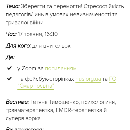
Тема:
Зберегти та перемогти! Стресостійкість
педагогів/-инь в умовах невизначеності та
тривалої війни
Час:
17 травня, 16:30
Для кого:
для вчительок
Де:
у Zoom за
посиланням
на фейсбук-сторінках
nus.org.ua
та
ГО
“Смарт освіта”
Вестиме:
Тетяна Тимошенко, психологиня,
травматерапевтка, EMDR-терапевтка й
супервізорка
Ви дізнаєтеся: