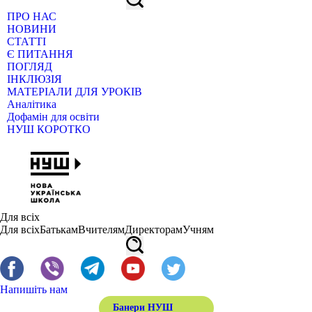
ПРО НАС
НОВИНИ
СТАТТІ
Є ПИТАННЯ
ПОГЛЯД
ІНКЛЮЗІЯ
МАТЕРІАЛИ ДЛЯ УРОКІВ
Аналітика
Дофамін для освіти
НУШ КОРОТКО
Для всіх
Для всіх
Батькам
Вчителям
Директорам
Учням
Напишіть нам
Банери НУШ