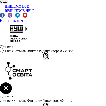
Меню
ПИШЕМО ЕСЕ
RESILIENCE.HELP
Напишіть нам
Для всіх
Для всіх
Батькам
Вчителям
Директорам
Учням
Для всіх
Для всіх
Батькам
Вчителям
Директорам
Учням