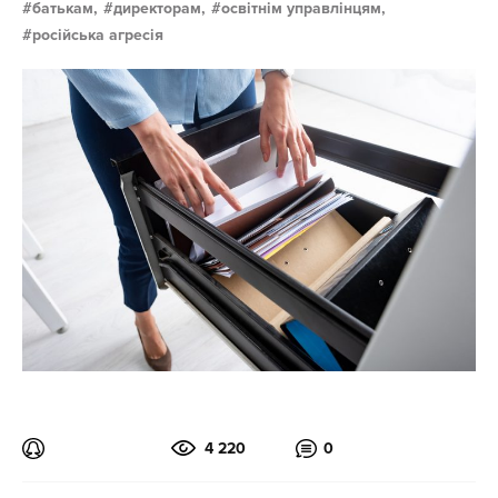
батькам,
директорам,
освітнім управлінцям,
російська агресія
4 220
0