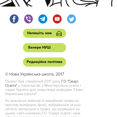
Напишіть нам
Банери НУШ
Редакційна політика
© Нова Українська школа, 2017
Проект був створений 2017 року
ГО "Смарт
Освіта"
у партнерстві з Міністерством освіти і
науки України для комунікації реформи "Нова
Українська Школа"
Усі виключні майнові й немайнові права на
текстові матеріали, фото, зображення та інші
об’єкти авторського права, що розміщені на
цьому сайті належать ГО “Смарт освіта”, крім