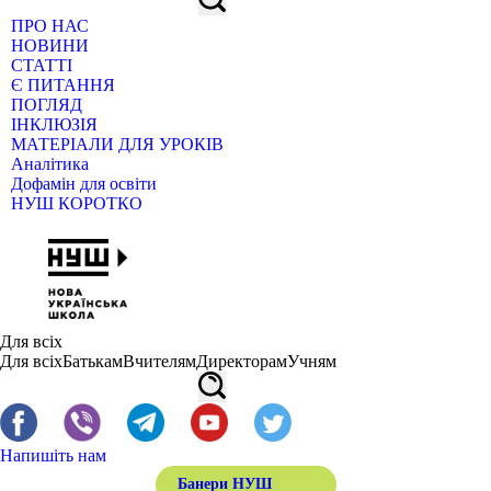
ПРО НАС
НОВИНИ
СТАТТІ
Є ПИТАННЯ
ПОГЛЯД
ІНКЛЮЗІЯ
МАТЕРІАЛИ ДЛЯ УРОКІВ
Аналітика
Дофамін для освіти
НУШ КОРОТКО
Для всіх
Для всіх
Батькам
Вчителям
Директорам
Учням
Напишіть нам
Банери НУШ