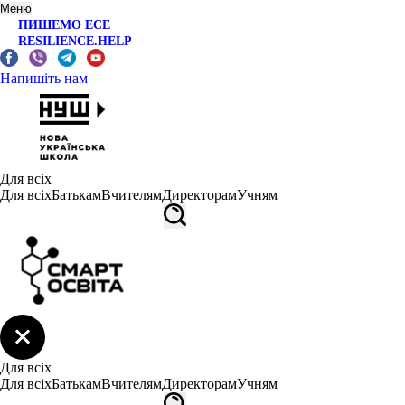
Меню
ПИШЕМО ЕСЕ
RESILIENCE.HELP
Напишіть нам
Для всіх
Для всіх
Батькам
Вчителям
Директорам
Учням
Для всіх
Для всіх
Батькам
Вчителям
Директорам
Учням