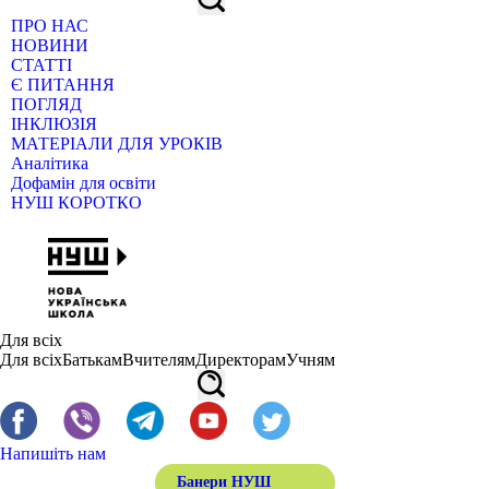
ПРО НАС
НОВИНИ
СТАТТІ
Є ПИТАННЯ
ПОГЛЯД
ІНКЛЮЗІЯ
МАТЕРІАЛИ ДЛЯ УРОКІВ
Аналітика
Дофамін для освіти
НУШ КОРОТКО
Для всіх
Для всіх
Батькам
Вчителям
Директорам
Учням
Напишіть нам
Банери НУШ