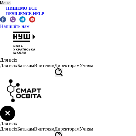
Меню
ПИШЕМО ЕСЕ
RESILIENCE.HELP
Напишіть нам
Для всіх
Для всіх
Батькам
Вчителям
Директорам
Учням
Для всіх
Для всіх
Батькам
Вчителям
Директорам
Учням