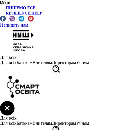
Меню
ПИШЕМО ЕСЕ
RESILIENCE.HELP
Напишіть нам
Для всіх
Для всіх
Батькам
Вчителям
Директорам
Учням
Для всіх
Для всіх
Батькам
Вчителям
Директорам
Учням