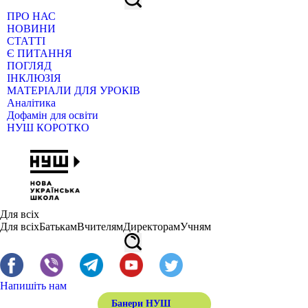
ПРО НАС
НОВИНИ
СТАТТІ
Є ПИТАННЯ
ПОГЛЯД
ІНКЛЮЗІЯ
МАТЕРІАЛИ ДЛЯ УРОКІВ
Аналітика
Дофамін для освіти
НУШ КОРОТКО
Для всіх
Для всіх
Батькам
Вчителям
Директорам
Учням
Напишіть нам
Банери НУШ