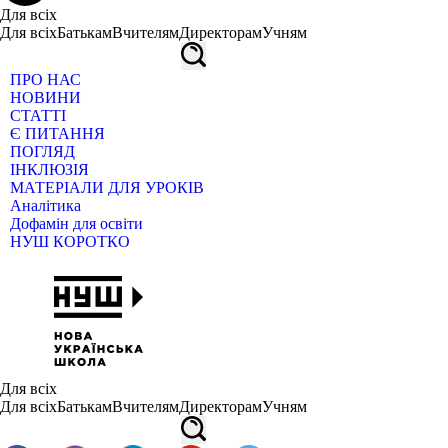
Для всіх
Для всіх
Батькам
Вчителям
Директорам
Учням
ПРО НАС
НОВИНИ
СТАТТІ
Є ПИТАННЯ
ПОГЛЯД
ІНКЛЮЗІЯ
МАТЕРІАЛИ ДЛЯ УРОКІВ
Аналітика
Дофамін для освіти
НУШ КОРОТКО
Для всіх
Для всіх
Батькам
Вчителям
Директорам
Учням