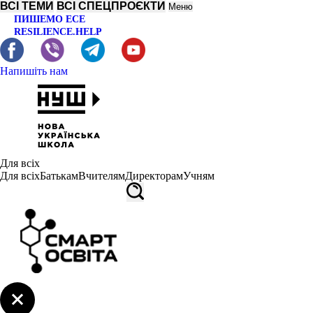
ВСІ ТЕМИ
ВСІ СПЕЦПРОЄКТИ
Меню
ПИШЕМО ЕСЕ
RESILIENCE.HELP
Напишіть нам
Для всіх
Для всіх
Батькам
Вчителям
Директорам
Учням