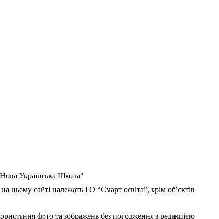
 "Нова Українська Школа"
 на цьому сайті належать ГО “Смарт освіта”, крім об’єктів
користання фото та зображень без погодження з редакцією