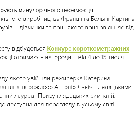
трують минулорічного переможця –
ільного виробництва Франції та Бельгії. Картина
зів – дівчинки та поні, якого вона звільняє від
есту відбудеться
Конкурс короткометражних
ожці отримають нагороди – від 4 до 15 тисяч
аду якого увійшли режисерка Катерина
кашина та режисер Антоніо Лукіч. Глядацькими
ний лауреат Призу глядацьких симпатій.
де доступна для перегляду в усьому світі.