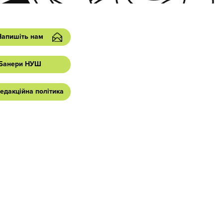
Напишіть нам
Банери НУШ
едакційна політика