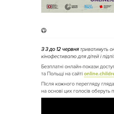
З 3 до 12 червня
триватимуть о
кінофестивалю для дітей і підлі
Безплатні онлайн-покази доступн
та Польщі на сайті
online.child
Після кожного перегляду гляда
на основі цих голосів оберуть