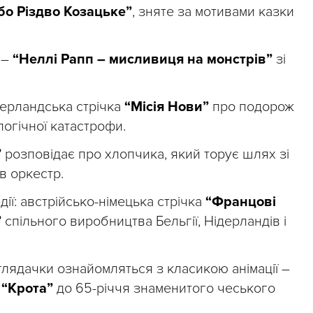
бо Різдво Козацьке”
, зняте за мотивами казки
 –
“Неллі Рапп – мисливиця на монстрів”
зі
дерландська стрічка
“Місія Нови”
про подорож
ологічної катастрофи.
”
розповідає про хлопчика, який торує шлях зі
 в оркестр.
ії: австрійсько-німецька стрічка
“Францові
”
спільного виробництва Бельгії, Нідерландів і
глядачки ознайомляться з класикою анімації –
в
“Крота”
до 65-річчя знаменитого чеського