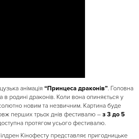
цузька анімація
“Принцеса драконів”
. Головна
ла в родині драконів. Коли вона опиняється у
абсолютно новим та незвичним. Картина буде
овж перших трьох днів фестивалю –
з 3 до 5
доступна протягом усього фестивалю.
 Чілдрен Кінофесту представляє пригодницьке