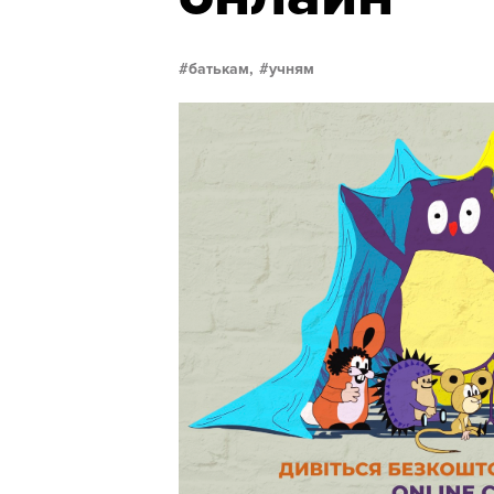
батькам,
учням