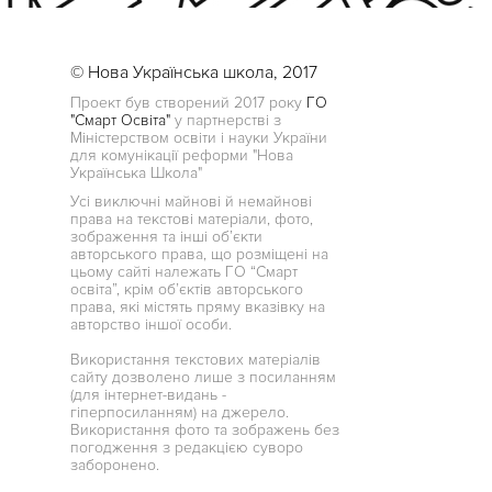
© Нова Українська школа, 2017
Проект був створений 2017 року
ГО
"Смарт Освіта"
у партнерстві з
Міністерством освіти і науки України
для комунікації реформи "Нова
Українська Школа"
Усі виключні майнові й немайнові
права на текстові матеріали, фото,
зображення та інші об’єкти
авторського права, що розміщені на
цьому сайті належать ГО “Смарт
освіта”, крім об’єктів авторського
права, які містять пряму вказівку на
авторство іншої особи.
Використання текстових матеріалів
сайту дозволено лише з посиланням
(для інтернет-видань -
гіперпосиланням) на джерело.
Використання фото та зображень без
погодження з редакцією суворо
заборонено.