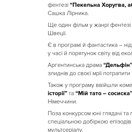
фентезі
“Пекельна Хоругва, а
Сашка Лірника.
Ще один фільм у жанрі фентезі
Швеції.
Є в програмі й фантастика – ні
у часі й порятунок світу від ек
Аргентинська драма
“Дельфін
злиднів до своєї мрії потрапити
Також у програму ввійшли комед
історії”
та
“Мій тато – сосиска
Німеччини.
Поза конкурсом юні глядачі та 
спеціальною добіркою епізоді
мультсеріалу.