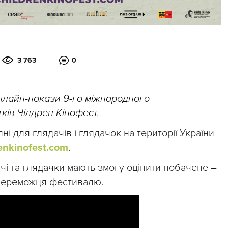
3 763
0
нлайн-покази 9-го міжнародного
тків Чілдрен Кінофест.
і для глядачів і глядачок на території України
renkinofest.com
.
чі та глядачки мають змогу оцінити побачене –
 переможця фестивалю.