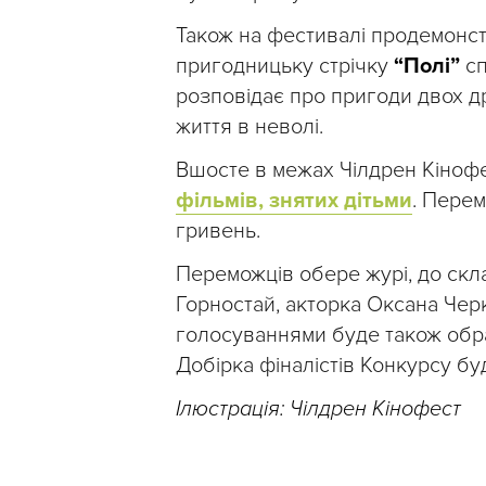
Також на фестивалі продемонс
пригодницьку стрічку
“Полі”
сп
розповідає про пригоди двох дру
життя в неволі.
Вшосте в межах Чілдрен Кіноф
фільмів, знятих дітьми
. Перем
гривень.
Переможців обере журі, до скл
Горностай, акторка Оксана Чер
голосуваннями буде також обра
Добірка фіналістів Конкурсу бу
Ілюстрація: Чілдрен Кінофест