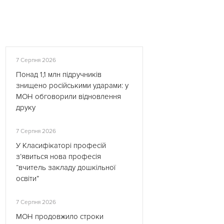
7 Серпня 2026
Понад 1,1 млн підручників
знищено російськими ударами: у
МОН обговорили відновлення
друку
7 Серпня 2026
У Класифікаторі професій
з’явиться нова професія
“вчитель закладу дошкільної
освіти”
7 Серпня 2026
МОН продовжило строки