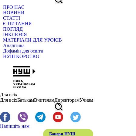
ПРО НАС
НОВИНИ
СТАТТІ
Є ПИТАННЯ
ПОГЛЯД
ІНКЛЮЗІЯ
МАТЕРІАЛИ ДЛЯ УРОКІВ
Аналітика
Дофамін для освіти
НУШ КОРОТКО
Для всіх
Для всіх
Батькам
Вчителям
Директорам
Учням
Напишіть нам
Банери НУШ