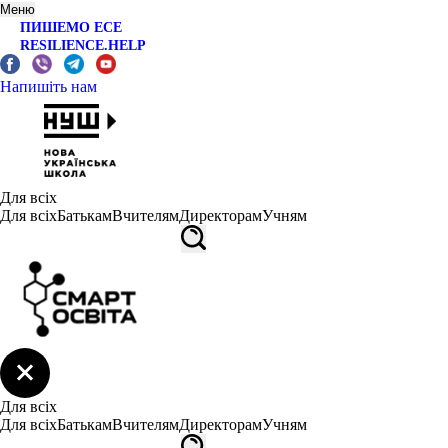
Меню
ПИШЕМО ЕСЕ
RESILIENCE.HELP
Напишіть нам
Для всіх
Для всіх
Батькам
Вчителям
Директорам
Учням
Для всіх
Для всіх
Батькам
Вчителям
Директорам
Учням