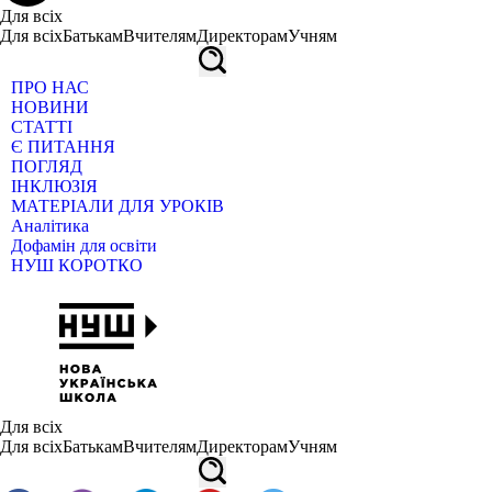
Для всіх
Для всіх
Батькам
Вчителям
Директорам
Учням
ПРО НАС
НОВИНИ
СТАТТІ
Є ПИТАННЯ
ПОГЛЯД
ІНКЛЮЗІЯ
МАТЕРІАЛИ ДЛЯ УРОКІВ
Аналітика
Дофамін для освіти
НУШ КОРОТКО
Для всіх
Для всіх
Батькам
Вчителям
Директорам
Учням