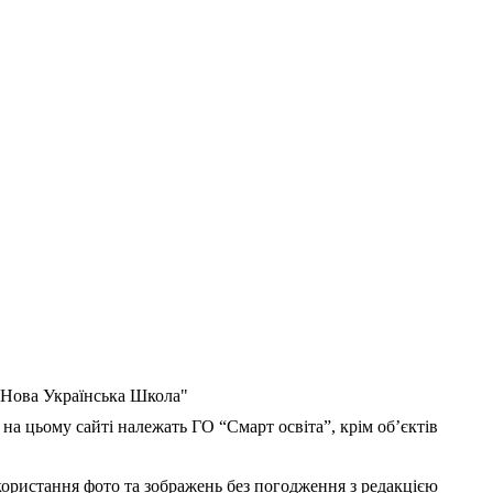
 "Нова Українська Школа"
 на цьому сайті належать ГО “Смарт освіта”, крім об’єктів
користання фото та зображень без погодження з редакцією