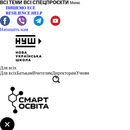
ВСІ ТЕМИ
ВСІ СПЕЦПРОЄКТИ
Меню
ПИШЕМО ЕСЕ
RESILIENCE.HELP
Напишіть нам
Для всіх
Для всіх
Батькам
Вчителям
Директорам
Учням