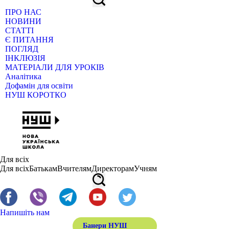
ПРО НАС
НОВИНИ
СТАТТІ
Є ПИТАННЯ
ПОГЛЯД
ІНКЛЮЗІЯ
МАТЕРІАЛИ ДЛЯ УРОКІВ
Аналітика
Дофамін для освіти
НУШ КОРОТКО
Для всіх
Для всіх
Батькам
Вчителям
Директорам
Учням
Напишіть нам
Банери НУШ