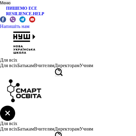
Меню
ПИШЕМО ЕСЕ
RESILIENCE.HELP
Напишіть нам
Для всіх
Для всіх
Батькам
Вчителям
Директорам
Учням
Для всіх
Для всіх
Батькам
Вчителям
Директорам
Учням