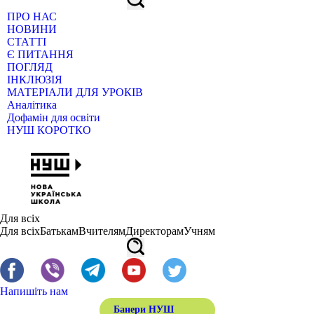
ПРО НАС
НОВИНИ
СТАТТІ
Є ПИТАННЯ
ПОГЛЯД
ІНКЛЮЗІЯ
МАТЕРІАЛИ ДЛЯ УРОКІВ
Аналітика
Дофамін для освіти
НУШ КОРОТКО
Для всіх
Для всіх
Батькам
Вчителям
Директорам
Учням
Напишіть нам
Банери НУШ