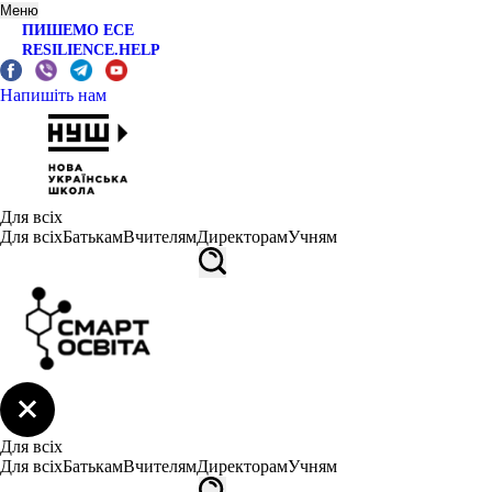
Меню
ПИШЕМО ЕСЕ
RESILIENCE.HELP
Напишіть нам
Для всіх
Для всіх
Батькам
Вчителям
Директорам
Учням
Для всіх
Для всіх
Батькам
Вчителям
Директорам
Учням