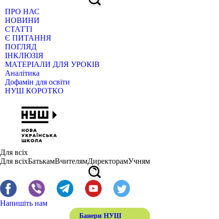
ПРО НАС
НОВИНИ
СТАТТІ
Є ПИТАННЯ
ПОГЛЯД
ІНКЛЮЗІЯ
МАТЕРІАЛИ ДЛЯ УРОКІВ
Аналітика
Дофамін для освіти
НУШ КОРОТКО
Для всіх
Для всіх
Батькам
Вчителям
Директорам
Учням
Напишіть нам
Банери НУШ