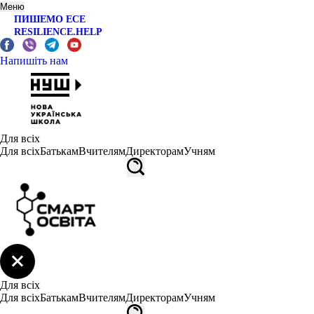
Меню
ПИШЕМО ЕСЕ
RESILIENCE.HELP
Напишіть нам
Для всіх
Для всіх
Батькам
Вчителям
Директорам
Учням
Для всіх
Для всіх
Батькам
Вчителям
Директорам
Учням