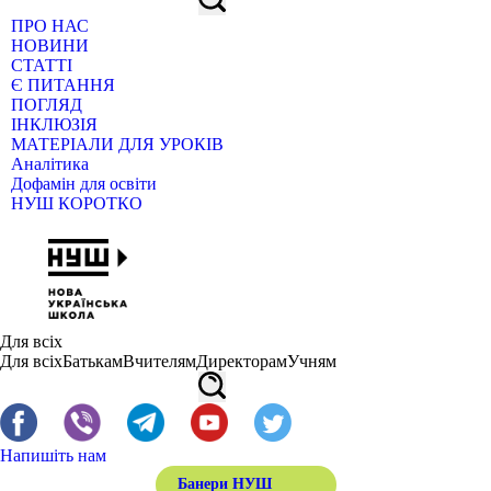
ПРО НАС
НОВИНИ
СТАТТІ
Є ПИТАННЯ
ПОГЛЯД
ІНКЛЮЗІЯ
МАТЕРІАЛИ ДЛЯ УРОКІВ
Аналітика
Дофамін для освіти
НУШ КОРОТКО
Для всіх
Для всіх
Батькам
Вчителям
Директорам
Учням
Напишіть нам
Банери НУШ