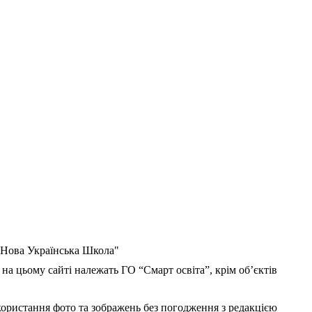
 "Нова Українська Школа"
 на цьому сайті належать ГО “Смарт освіта”, крім об’єктів
користання фото та зображень без погодження з редакцією