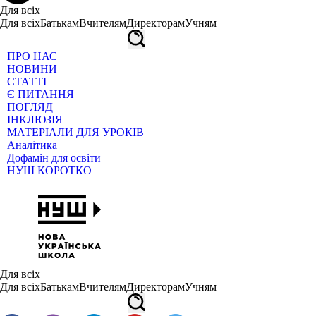
Для всіх
Для всіх
Батькам
Вчителям
Директорам
Учням
ПРО НАС
НОВИНИ
СТАТТІ
Є ПИТАННЯ
ПОГЛЯД
ІНКЛЮЗІЯ
МАТЕРІАЛИ ДЛЯ УРОКІВ
Аналітика
Дофамін для освіти
НУШ КОРОТКО
Для всіх
Для всіх
Батькам
Вчителям
Директорам
Учням