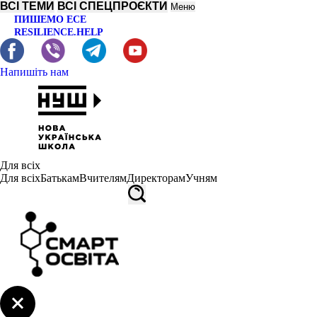
ВСІ ТЕМИ
ВСІ СПЕЦПРОЄКТИ
Меню
ПИШЕМО ЕСЕ
RESILIENCE.HELP
Напишіть нам
Для всіх
Для всіх
Батькам
Вчителям
Директорам
Учням