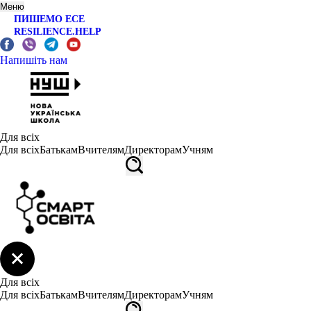
Меню
ПИШЕМО ЕСЕ
RESILIENCE.HELP
Напишіть нам
Для всіх
Для всіх
Батькам
Вчителям
Директорам
Учням
Для всіх
Для всіх
Батькам
Вчителям
Директорам
Учням