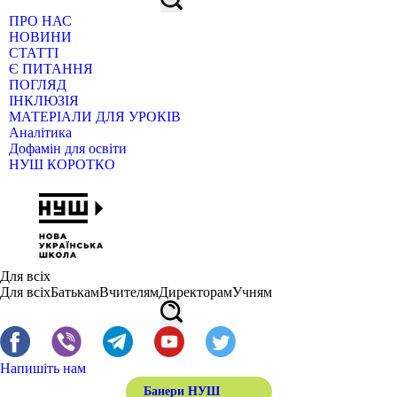
ПРО НАС
НОВИНИ
СТАТТІ
Є ПИТАННЯ
ПОГЛЯД
ІНКЛЮЗІЯ
МАТЕРІАЛИ ДЛЯ УРОКІВ
Аналітика
Дофамін для освіти
НУШ КОРОТКО
Для всіх
Для всіх
Батькам
Вчителям
Директорам
Учням
Напишіть нам
Банери НУШ