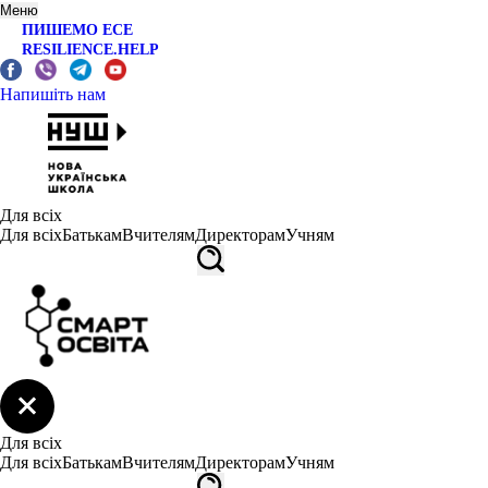
Меню
ПИШЕМО ЕСЕ
RESILIENCE.HELP
Напишіть нам
Для всіх
Для всіх
Батькам
Вчителям
Директорам
Учням
Для всіх
Для всіх
Батькам
Вчителям
Директорам
Учням