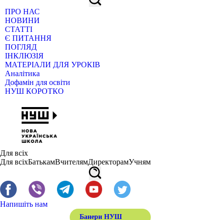
ПРО НАС
НОВИНИ
СТАТТІ
Є ПИТАННЯ
ПОГЛЯД
ІНКЛЮЗІЯ
МАТЕРІАЛИ ДЛЯ УРОКІВ
Аналітика
Дофамін для освіти
НУШ КОРОТКО
Для всіх
Для всіх
Батькам
Вчителям
Директорам
Учням
Напишіть нам
Банери НУШ