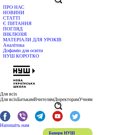
ПРО НАС
НОВИНИ
СТАТТІ
Є ПИТАННЯ
ПОГЛЯД
ІНКЛЮЗІЯ
МАТЕРІАЛИ ДЛЯ УРОКІВ
Аналітика
Дофамін для освіти
НУШ КОРОТКО
Для всіх
Для всіх
Батькам
Вчителям
Директорам
Учням
Напишіть нам
Банери НУШ