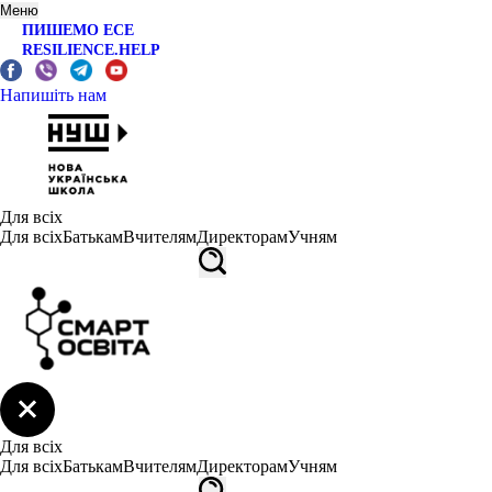
Меню
ПИШЕМО ЕСЕ
RESILIENCE.HELP
Напишіть нам
Для всіх
Для всіх
Батькам
Вчителям
Директорам
Учням
Для всіх
Для всіх
Батькам
Вчителям
Директорам
Учням