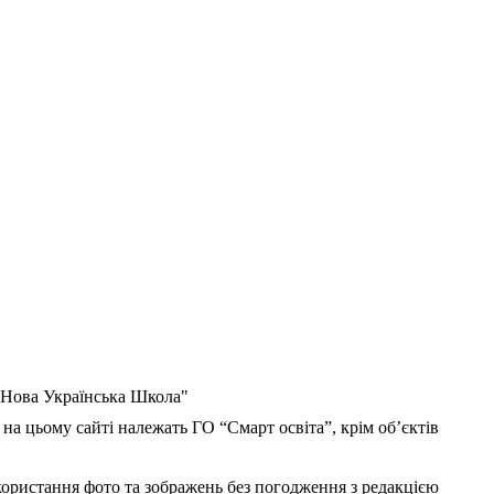
 "Нова Українська Школа"
 на цьому сайті належать ГО “Смарт освіта”, крім об’єктів
користання фото та зображень без погодження з редакцією