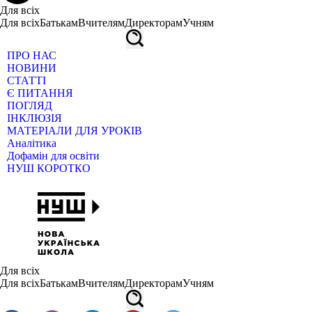
Для всіх
Для всіх
Батькам
Вчителям
Директорам
Учням
ПРО НАС
НОВИНИ
СТАТТІ
Є ПИТАННЯ
ПОГЛЯД
ІНКЛЮЗІЯ
МАТЕРІАЛИ ДЛЯ УРОКІВ
Аналітика
Дофамін для освіти
НУШ КОРОТКО
Для всіх
Для всіх
Батькам
Вчителям
Директорам
Учням