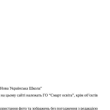
 "Нова Українська Школа"
 на цьому сайті належать ГО “Смарт освіта”, крім об’єктів
користання фото та зображень без погодження з редакцією