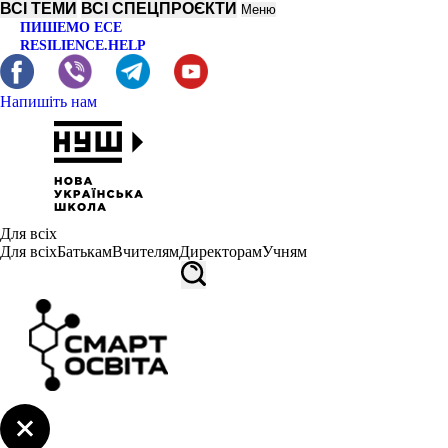
ВСІ ТЕМИ
ВСІ СПЕЦПРОЄКТИ
Меню
ПИШЕМО ЕСЕ
RESILIENCE.HELP
Напишіть нам
Для всіх
Для всіх
Батькам
Вчителям
Директорам
Учням