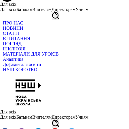
Для всіх
Для всіх
Батькам
Вчителям
Директорам
Учням
ПРО НАС
НОВИНИ
СТАТТІ
Є ПИТАННЯ
ПОГЛЯД
ІНКЛЮЗІЯ
МАТЕРІАЛИ ДЛЯ УРОКІВ
Аналітика
Дофамін для освіти
НУШ КОРОТКО
Для всіх
Для всіх
Батькам
Вчителям
Директорам
Учням