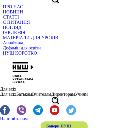
ПРО НАС
НОВИНИ
СТАТТІ
Є ПИТАННЯ
ПОГЛЯД
ІНКЛЮЗІЯ
МАТЕРІАЛИ ДЛЯ УРОКІВ
Аналітика
Дофамін для освіти
НУШ КОРОТКО
Для всіх
Для всіх
Батькам
Вчителям
Директорам
Учням
Напишіть нам
Банери НУШ