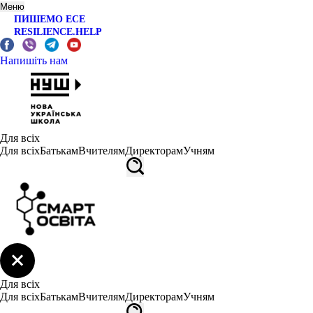
Меню
ПИШЕМО ЕСЕ
RESILIENCE.HELP
Напишіть нам
Для всіх
Для всіх
Батькам
Вчителям
Директорам
Учням
Для всіх
Для всіх
Батькам
Вчителям
Директорам
Учням