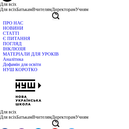
Для всіх
Для всіх
Батькам
Вчителям
Директорам
Учням
ПРО НАС
НОВИНИ
СТАТТІ
Є ПИТАННЯ
ПОГЛЯД
ІНКЛЮЗІЯ
МАТЕРІАЛИ ДЛЯ УРОКІВ
Аналітика
Дофамін для освіти
НУШ КОРОТКО
Для всіх
Для всіх
Батькам
Вчителям
Директорам
Учням