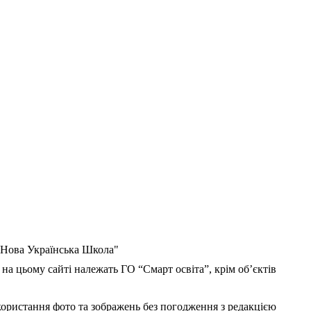
 "Нова Українська Школа"
 на цьому сайті належать ГО “Смарт освіта”, крім об’єктів
користання фото та зображень без погодження з редакцією