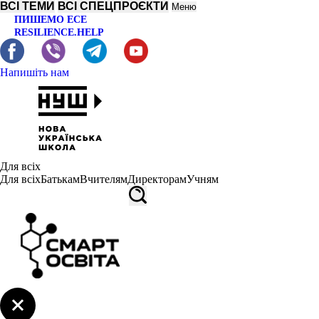
ВСІ ТЕМИ
ВСІ СПЕЦПРОЄКТИ
Меню
ПИШЕМО ЕСЕ
RESILIENCE.HELP
Напишіть нам
Для всіх
Для всіх
Батькам
Вчителям
Директорам
Учням