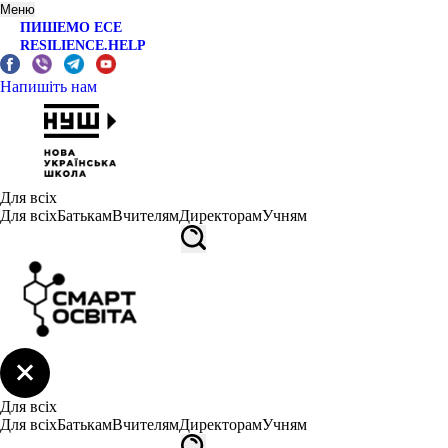
Меню
ПИШЕМО ЕСЕ
RESILIENCE.HELP
Напишіть нам
Для всіх
Для всіх
Батькам
Вчителям
Директорам
Учням
Для всіх
Для всіх
Батькам
Вчителям
Директорам
Учням