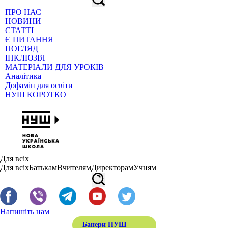
ПРО НАС
НОВИНИ
СТАТТІ
Є ПИТАННЯ
ПОГЛЯД
ІНКЛЮЗІЯ
МАТЕРІАЛИ ДЛЯ УРОКІВ
Аналітика
Дофамін для освіти
НУШ КОРОТКО
Для всіх
Для всіх
Батькам
Вчителям
Директорам
Учням
Напишіть нам
Банери НУШ