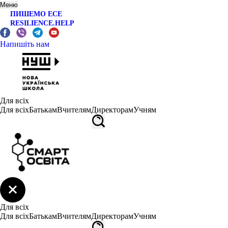
Меню
ПИШЕМО ЕСЕ
RESILIENCE.HELP
Напишіть нам
Для всіх
Для всіх
Батькам
Вчителям
Директорам
Учням
Для всіх
Для всіх
Батькам
Вчителям
Директорам
Учням