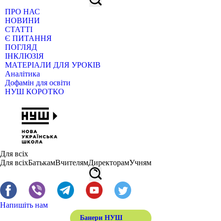
ПРО НАС
НОВИНИ
СТАТТІ
Є ПИТАННЯ
ПОГЛЯД
ІНКЛЮЗІЯ
МАТЕРІАЛИ ДЛЯ УРОКІВ
Аналітика
Дофамін для освіти
НУШ КОРОТКО
Для всіх
Для всіх
Батькам
Вчителям
Директорам
Учням
Напишіть нам
Банери НУШ