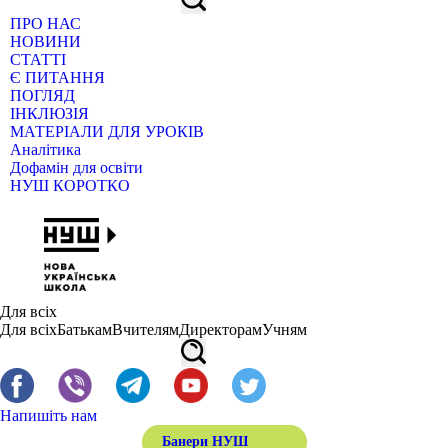
ПРО НАС
НОВИНИ
СТАТТІ
Є ПИТАННЯ
ПОГЛЯД
ІНКЛЮЗІЯ
МАТЕРІАЛИ ДЛЯ УРОКІВ
Аналітика
Дофамін для освіти
НУШ КОРОТКО
Для всіх
Для всіх
Батькам
Вчителям
Директорам
Учням
Напишіть нам
Банери НУШ