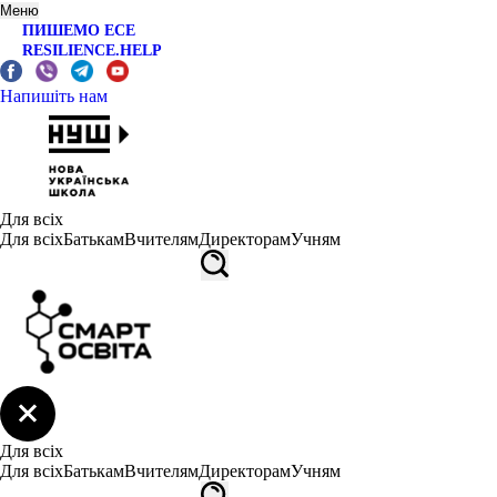
Меню
ПИШЕМО ЕСЕ
RESILIENCE.HELP
Напишіть нам
Для всіх
Для всіх
Батькам
Вчителям
Директорам
Учням
Для всіх
Для всіх
Батькам
Вчителям
Директорам
Учням