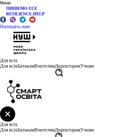
Меню
ПИШЕМО ЕСЕ
RESILIENCE.HELP
Напишіть нам
Для всіх
Для всіх
Батькам
Вчителям
Директорам
Учням
Для всіх
Для всіх
Батькам
Вчителям
Директорам
Учням