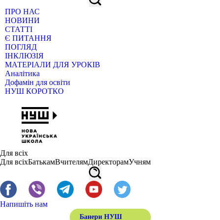
ПРО НАС
НОВИНИ
СТАТТІ
Є ПИТАННЯ
ПОГЛЯД
ІНКЛЮЗІЯ
МАТЕРІАЛИ ДЛЯ УРОКІВ
Аналітика
Дофамін для освіти
НУШ КОРОТКО
Для всіх
Для всіх
Батькам
Вчителям
Директорам
Учням
Напишіть нам
Банери НУШ