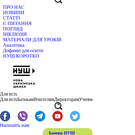
ПРО НАС
НОВИНИ
СТАТТІ
Є ПИТАННЯ
ПОГЛЯД
ІНКЛЮЗІЯ
МАТЕРІАЛИ ДЛЯ УРОКІВ
Аналітика
Дофамін для освіти
НУШ КОРОТКО
Для всіх
Для всіх
Батькам
Вчителям
Директорам
Учням
Напишіть нам
Банери НУШ