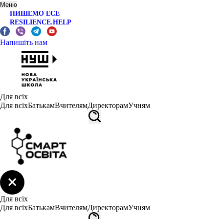
Меню
ПИШЕМО ЕСЕ
RESILIENCE.HELP
Напишіть нам
Для всіх
Для всіх
Батькам
Вчителям
Директорам
Учням
Для всіх
Для всіх
Батькам
Вчителям
Директорам
Учням