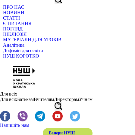
ПРО НАС
НОВИНИ
СТАТТІ
Є ПИТАННЯ
ПОГЛЯД
ІНКЛЮЗІЯ
МАТЕРІАЛИ ДЛЯ УРОКІВ
Аналітика
Дофамін для освіти
НУШ КОРОТКО
Для всіх
Для всіх
Батькам
Вчителям
Директорам
Учням
Напишіть нам
Банери НУШ