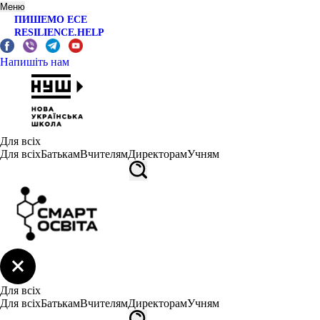
Меню
ПИШЕМО ЕСЕ
RESILIENCE.HELP
Напишіть нам
Для всіх
Для всіх
Батькам
Вчителям
Директорам
Учням
Для всіх
Для всіх
Батькам
Вчителям
Директорам
Учням