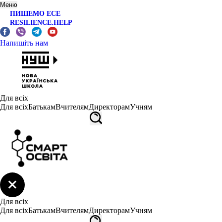
Меню
ПИШЕМО ЕСЕ
RESILIENCE.HELP
Напишіть нам
Для всіх
Для всіх
Батькам
Вчителям
Директорам
Учням
Для всіх
Для всіх
Батькам
Вчителям
Директорам
Учням