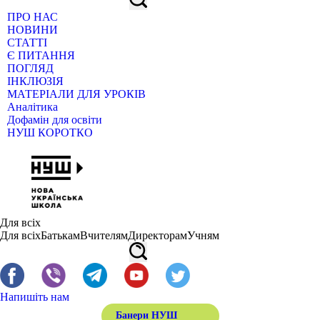
ПРО НАС
НОВИНИ
СТАТТІ
Є ПИТАННЯ
ПОГЛЯД
ІНКЛЮЗІЯ
МАТЕРІАЛИ ДЛЯ УРОКІВ
Аналітика
Дофамін для освіти
НУШ КОРОТКО
Для всіх
Для всіх
Батькам
Вчителям
Директорам
Учням
Напишіть нам
Банери НУШ