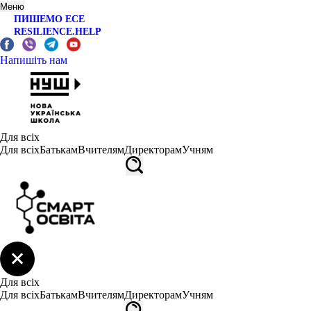
Меню
ПИШЕМО ЕСЕ
RESILIENCE.HELP
Напишіть нам
Для всіх
Для всіх
Батькам
Вчителям
Директорам
Учням
Для всіх
Для всіх
Батькам
Вчителям
Директорам
Учням