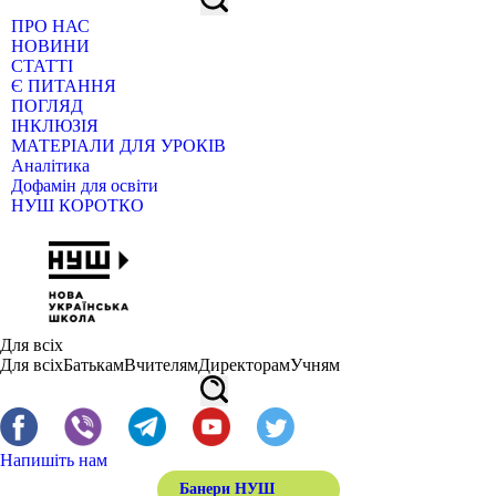
ПРО НАС
НОВИНИ
СТАТТІ
Є ПИТАННЯ
ПОГЛЯД
ІНКЛЮЗІЯ
МАТЕРІАЛИ ДЛЯ УРОКІВ
Аналітика
Дофамін для освіти
НУШ КОРОТКО
Для всіх
Для всіх
Батькам
Вчителям
Директорам
Учням
Напишіть нам
Банери НУШ