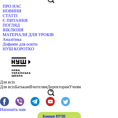
ПРО НАС
НОВИНИ
СТАТТІ
Є ПИТАННЯ
ПОГЛЯД
ІНКЛЮЗІЯ
МАТЕРІАЛИ ДЛЯ УРОКІВ
Аналітика
Дофамін для освіти
НУШ КОРОТКО
Для всіх
Для всіх
Батькам
Вчителям
Директорам
Учням
Напишіть нам
Банери НУШ