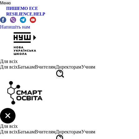
Меню
ПИШЕМО ЕСЕ
RESILIENCE.HELP
Напишіть нам
Для всіх
Для всіх
Батькам
Вчителям
Директорам
Учням
Для всіх
Для всіх
Батькам
Вчителям
Директорам
Учням