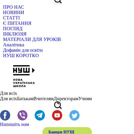
ПРО НАС
НОВИНИ
СТАТТІ
Є ПИТАННЯ
ПОГЛЯД
ІНКЛЮЗІЯ
МАТЕРІАЛИ ДЛЯ УРОКІВ
Аналітика
Дофамін для освіти
НУШ КОРОТКО
Для всіх
Для всіх
Батькам
Вчителям
Директорам
Учням
Напишіть нам
Банери НУШ