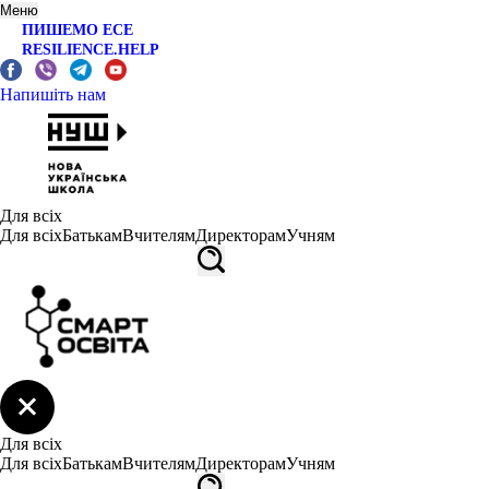
Меню
ПИШЕМО ЕСЕ
RESILIENCE.HELP
Напишіть нам
Для всіх
Для всіх
Батькам
Вчителям
Директорам
Учням
Для всіх
Для всіх
Батькам
Вчителям
Директорам
Учням