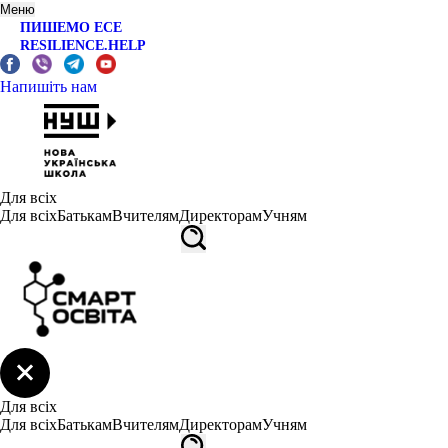
Меню
ПИШЕМО ЕСЕ
RESILIENCE.HELP
Напишіть нам
Для всіх
Для всіх
Батькам
Вчителям
Директорам
Учням
Для всіх
Для всіх
Батькам
Вчителям
Директорам
Учням