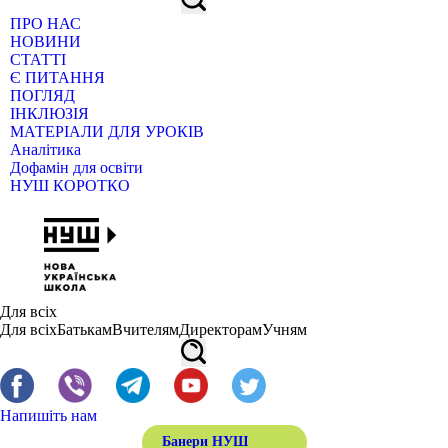
ПРО НАС
НОВИНИ
СТАТТІ
Є ПИТАННЯ
ПОГЛЯД
ІНКЛЮЗІЯ
МАТЕРІАЛИ ДЛЯ УРОКІВ
Аналітика
Дофамін для освіти
НУШ КОРОТКО
Для всіх
Для всіх
Батькам
Вчителям
Директорам
Учням
Напишіть нам
Банери НУШ